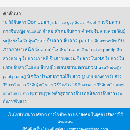
คำค้นหา
Don Juan
การจีบสาว
10 วิธีจีบสาว
jerk
nice guy
Social Proof
คำคมจีบสาวสวย
จีบผู้
การจีบหญิง
คำคมจีบสาว
คำคม
คนแสนดี
จีบสาว
หญิงยังไง
จีบสาว pantip
จีบ
จีบผู้หญิงเก่ง
จีบสาวพานิช
สาวภาษาเหนือ
จีบสาวยังไง
จีบสาวสวย
จีบ
จีบสาวสวย pantip
จีบสาวเซเว่น
จีบสาวในเฟส
จีบสาวใน
สาวสวยๆ
จีบสาวเกาหลี
ดอนฆวน
ดอนฮวน
แซท
จีบหญิง
จีบสาวไม่เป็น
ตามจีบผู้หญิง
นักรัก
ประสบการณ์จีบสาว
รูปแบบของการจีบสาว
pantip
ทฤษฎี
วิธีจีบสาว
วิธีการจีบสาว
วิธีจีบผู้หญิงสวย
วิธี จีบสาวสวย
วีธีจีบหญิง แซท
สุภาพบุรุษ
หลักสูตรการจีบ
เทคนิคการจีบสาว
สอนจีบสาว
สาว
เริ่ม
ต้นการจีบสาว
เว็บไซสำหรับการศึกษา การใช้ชีวิต การเข้าสังคม ในยุคการสื่อสารไร้
พรมแดน
มีข้อคิดเห็น โปรดติดต่อเรา
contact@jeebsao.com