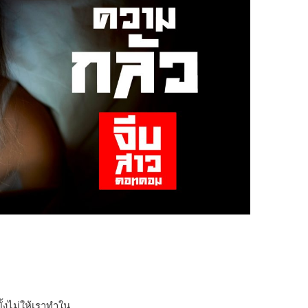
้งไม่ให้เราทําใน …