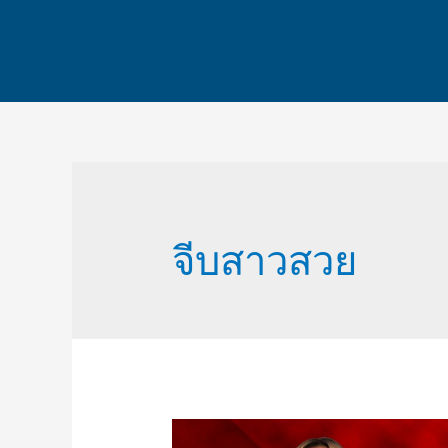
จีบสาวสวย