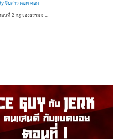
By
จีบสาว ดอท คอม
ตอนที่ 2 กฎของธรรมช …